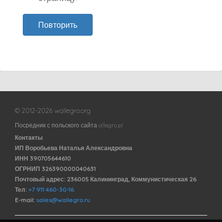
Повторить
© 2012-2026 wallegro.org
Посредник с польского сайта allegro.pl
Контакты
ИП Воробьева Наталья Александровна
ИНН 390705644610
ОГРНИП 326390000040631
Почтовый адрес: 236005 Калининград, Коммунистическая 26
Тел:
+7 911 460-30-16
E-mail:
sales@wallegro.ru