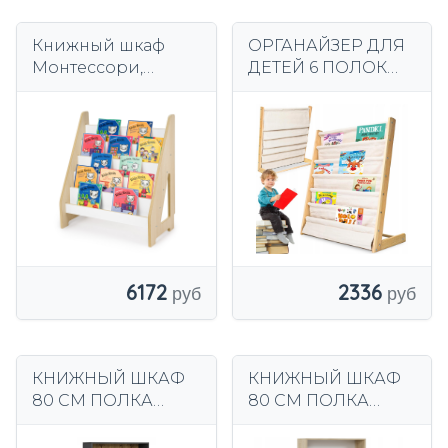
Книжный шкаф
ОРГАНАЙЗЕР ДЛЯ
Монтессори,
ДЕТЕЙ 6 ПОЛОК
книжная полка,
ШКАФ ДЛЯ КНИГ
игрушки для
СТЕНД LOFT 2 КГ 79
детей, большой
СМ
белый дуб
2336
6172
КНИЖНЫЙ ШКАФ
КНИЖНЫЙ ШКАФ
80 СМ ПОЛКА
80 СМ ПОЛКА
КНИЖНЫЙ ШКАФ
КНИЖНЫЙ ШКАФ
B-80 АНТРАЦИТ
B-80 SONOMA