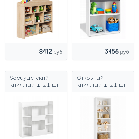
КНИГ, 9
ОТДЕЛЕНИЙ
8412
3456
Sobuy детский
Открытый
книжный шкаф для
книжный шкаф для
книг и игрушек
детской комнаты,
полки стоя белый
книги, игрушки, 60
KMB55-в
см, белый, 5 полок