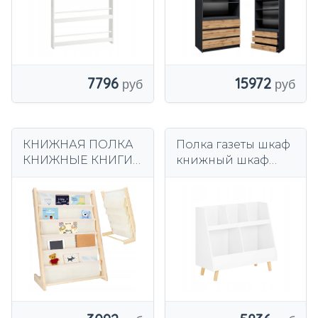
7796
15972
КНИЖНАЯ ПОЛКА
Полка газеты шкаф
КНИЖНЫЕ КНИГИ
книжный шкаф
ДЕТСКИЕ
игрушки книги
ИГРУШКИ
Детская комната
БЕЗОПАСНАЯ
для офиса KMB19-в
ПОЛКА
ОРГАНАЙЗЕР