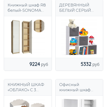
Книжный шкаф R8
ДЕРЕВЯННЫЙ
белый-SONOMA
БЕЛЫЙ СЕРЫЙ
гардеробная
СЕРЫЙ КНИЖНЫЙ
прихожая шкаф
ШКАФ
для одежды
КОНТЕЙНЕРЫ
игрушки книги
ПОЛКА
ОРГАНАЙЗЕР ДЛЯ
ДЕТЕЙ МЕБЕЛЬ
9224
5332
КНИЖНЫЙ ШКАФ
Офисный
«ОБЛАКО» С 3
книжный шкаф
ПОЛКАМИ ДЛЯ
закрытый шкаф
ИГРУШЕК И КНИГ,
шкаф R4 белый
БЕЛЫЙ ДЕТСКИЙ
Роб