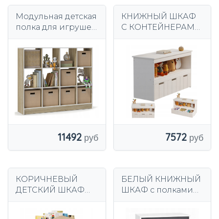
Модульная детская
КНИЖНЫЙ ШКАФ
полка для игрушек
С КОНТЕЙНЕРАМИ,
и книг Монтессори
ЯЩИК ДЛЯ
12, белая или
ИГРУШЕК,
Сонома
ДЕТСКИЙ ШКАФ-
ОРГАНИЗАТОР,
БЕЛЫЙ
11492
7572
КОРИЧНЕВЫЙ
БЕЛЫЙ КНИЖНЫЙ
ДЕТСКИЙ ШКАФ
ШКАФ с полками
ДЛЯ ИГРУШЕК,
для книг, игрушек
АКСЕССУАРЫ ДЛЯ
и шкафом-кубом