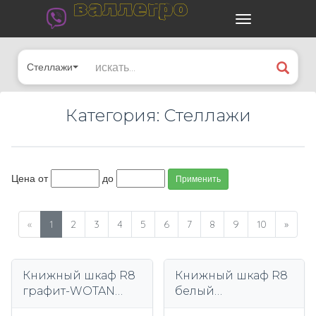
валлегро
Стеллажи
Категория: Стеллажи
Цена от
до
Применить
«
1
2
3
4
5
6
7
8
9
10
»
Книжный шкаф R8
Книжный шкаф R8
графит-WOTAN
белый
гардеробная
гардеробная