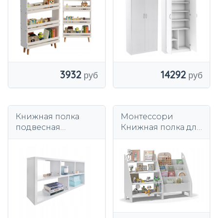
ДЛЯ КНИГ
14292
3932
Книжная полка
Монтессори
подвесная
Книжная полка для
Книжная полка и
детей книжный
все белое
шкаф органайзер
универсальное
белый 2в1
90x19, 8X44, 5 см