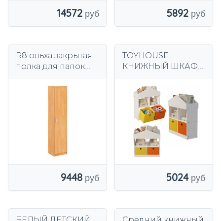
14572
5892
R8 ольха закрытая
TOYHOUSE
полка для папок
КНИЖНЫЙ ШКАФ-
для офиса,
ОРГАНИЗАТОР
гостиной
ПЕРЕГОРОДКИ
ШКАФ ДЛЯ КНИГ
БЕЛЫЙ ЛОФТ 64
СМ
9448
5024
БЕЛЫЙ ДЕТСКИЙ
Средний книжный