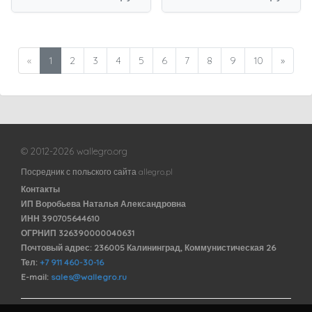
«
1
2
3
4
5
6
7
8
9
10
»
© 2012-2026 wallegro.org
Посредник с польского сайта allegro.pl
Контакты
ИП Воробьева Наталья Александровна
ИНН 390705644610
ОГРНИП 326390000040631
Почтовый адрес: 236005 Калининград, Коммунистическая 26
Тел:
+7 911 460-30-16
E-mail:
sales@wallegro.ru