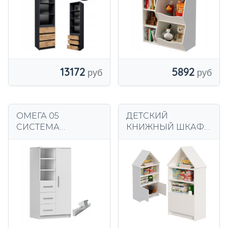
ОТДЕЛЕНИЙ ЛОФТ
13172
5892
ОМЕГА 05
ДЕТСКИЙ
СИСТЕМА
КНИЖНЫЙ ШКАФ
КНИЖНЫЙ ШКАФ
TOYHOUSE КУКЛЫ
80 БЕЛЫЙ/БЕЛЫЙ
КНИГИ БОЛЬШАЯ
ПРОИЗВОДИТЕЛЬ
БЕЛАЯ ПОЛКА
молодежной
ДЛЯ ШКАФА 63 СМ
мебели ПЛ+