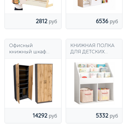
2812
6536
Офисный
КНИЖНАЯ ПОЛКА
книжный шкаф
ДЛЯ ДЕТСКИХ
закрытый шкаф R4
ГАЗЕТ, КНИЖНЫЙ
графит-WOTAN
ШКАФ ДЛЯ
ROB антрацит
ИГРУШЕК,
КНИЖНЫЙ ШКАФ
14292
5332