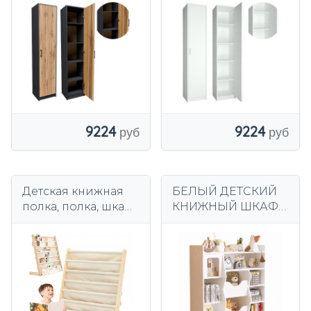
прихожая шкаф
прихожая шкаф
для одежды
для одежды
игрушки книги
игрушки книги
обувь
9224
9224
Детская книжная
БЕЛЫЙ ДЕТСКИЙ
полка, полка, шкаф,
КНИЖНЫЙ ШКАФ
органайзер,
ДЛЯ ИГРУШЕК
книжный шкаф 79
КНИГИ
см
АКСЕССУАРЫ-
ОРГАНИЗАТОР 9
ОТДЕЛЕНИЙ