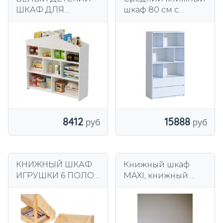
ШКАФ ДЛЯ
шкаф 80 см с
ИГРУШЕК,
ящиками, полками,
АКСЕССУАРЫ ДЛЯ
книгами,
КНИГ, 9
игрушками,
ОТДЕЛЕНИЙ
детской мебелью
АРКАДО
15888
8412
КНИЖНЫЙ ШКАФ
Книжный шкаф
ИГРУШКИ 6 ПОЛОК
MAXI, книжный
ДЕРЕВЯННЫЙ ДЛЯ
шкаф Montessori
ДЕТЕЙ
tupti.дерев.
ОРГАНИЗАТОР
ДИСПЛЕЯ