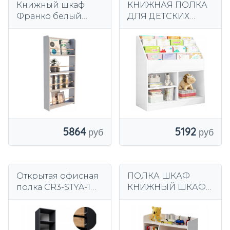
Книжный шкаф
КНИЖНАЯ ПОЛКА
Франко белый
ДЛЯ ДЕТСКИХ
открытый стоящий
ГАЗЕТ, КНИЖНЫЙ
шкаф полка для
ШКАФ ДЛЯ
игрушек книги
ИГРУШЕК,
цветы
КНИЖНЫЙ ШКАФ
5864
5192
Открытая офисная
ПОЛКА ШКАФ
полка CR3-STYA-1
КНИЖНЫЙ ШКАФ
шкаф графит-вотан
БИБЛИОТЕКА ДЛЯ
4 полки 3 ящика
ИГРУШЕК КНИГИ
ГАЗЕТЫ 5