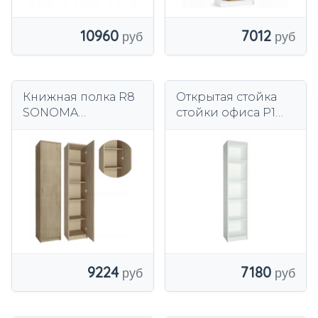
10960
7012
Книжная полка R8
Открытая стойка
SONOMA
стойки офиса Р1
гардеробная
белая с полками
прихожая шкаф
Роб
для одежды
игрушки книги
обувь
9224
7180