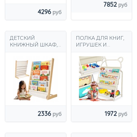
7852
4296
ДЕТСКИЙ
ПОЛКА ДЛЯ КНИГ,
КНИЖНЫЙ ШКАФ,
ИГРУШЕК И
деревянный шкаф,
СКАЗОК ДЛЯ
органайзер, 6
ДЕТЕЙ ДЕТСКИЙ
полок Монтессори
МИШКА, ВЫСОТА
96 см
2336
1972