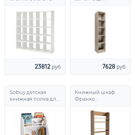
182х182 см, 25
офисных
отделений
стеллажей с
полками ROB
7628
23812
Sobuy детская
Книжный шкаф
книжная полка для
Франко
книг и игрушек
ремесленник
белый 3 полки
открытая полка
шкаф KMB34-в
игрушки книга
цветочный шкаф