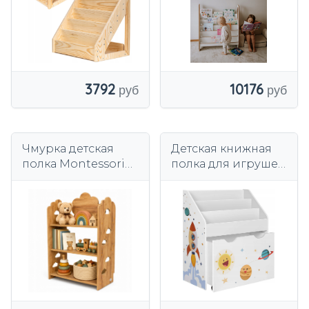
10176
3792
Чмурка детская
Детская книжная
полка Montessori
полка для игрушек
Kids Helper TS-530
аксессуары
шкаф дуб
органайзер-Белый