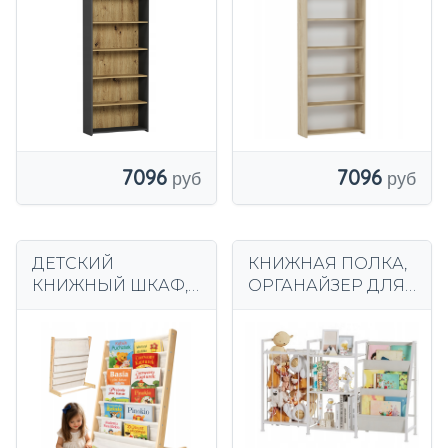
МИКС ARTISAN
7096
7096
ДЕТСКИЙ
КНИЖНАЯ ПОЛКА,
КНИЖНЫЙ ШКАФ,
ОРГАНАЙЗЕР ДЛЯ
деревянный шкаф,
ИГРУШЕК,
органайзер, 6
КОНТЕЙНЕРЫ,
полок Монтессори
ШКАФ, ДЕТСКИЕ
КНИГИ, КОРЗИНА
ДЛЯ ЧУЧЕЛ
ЖИВОТНЫХ