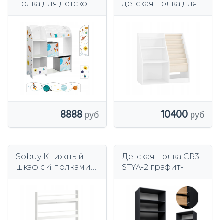
полка для детской
детская полка для
комнаты 93 x 30 x
книг и игрушек
100 органайзер с 2
KMB119-W
контейнерами
8888
10400
Sobuy Книжный
Детская полка CR3-
шкаф с 4 полками
STYA-2 графит-
для игрушек и
вотан шкаф
книг Книжный
спальня
шкаф KMB08-II-W
гардеробная