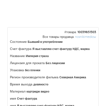
#товара:
10039851303
Все товары продавца:
nosnikimediow
Состояние
Бывший в употреблении
Счет-фактура
Я выставляю счет-фактуру НДС, маржа
Название
Империя страха
Лицензия для проката
Без лицензии
Упаковка
без пленки
Регион производителя фильма
Северная Америка
Время выхода
девяносто
Материал
картридж видео
имя
Счет-фактура
имя
Я выставляю счет-фактуру НДС, маржа