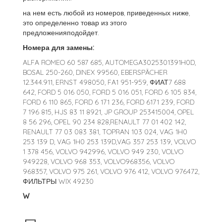
на нем есть любой из номеров, приведенных ниже,
это определенно товар из этого
предложенияподойдет.
Номера для замены:
ALFA ROMEO 60 587 685, AUTOMEGA3025301391H0D,
BOSAL 250-260, DINEX 99560, EBERSPÄCHER
12.344.911, ERNST 498050, FA1 951-959, ФИАТ7 688
642, FORD 5 016 050, FORD 5 016 051, FORD 6 105 834,
FORD 6 110 865, FORD 6 171 236, FORD 6171 239, FORD
7 196 815, HJS 83 11 8921, JP GROUP 253415004, OPEL
8 56 296, OPEL 90 234 828,RENAULT 77 01 402 142,
RENAULT 77 03 083 381, TOPRAN 103 024, VAG 1H0
253 139 D, VAG 1H0 253 139D,VAG 357 253 139, VOLVO
1 378 456, VOLVO 942996, VOLVO 949 230, VOLVO
949228, VOLVO 968 353, VOLVO968356, VOLVO
968357, VOLVO 975 261, VOLVO 976 412, VOLVO 976472,
ФИЛЬТРЫ WIX 49230
W