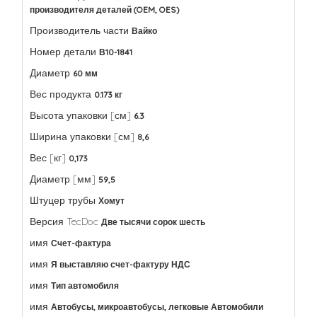
производителя деталей (OEM, OES)
Производитель части
Вайко
Номер детали
В10-1841
Диаметр
60 мм
Вес продукта
0.173 кг
Высота упаковки [см]
6.3
Ширина упаковки [см]
8,6
Вес [кг]
0,173
Диаметр [мм]
59,5
Штуцер трубы
Хомут
Версия TecDoc
Две тысячи сорок шесть
имя
Счет-фактура
имя
Я выставляю счет-фактуру НДС
имя
Тип автомобиля
имя
Автобусы, микроавтобусы, легковые Автомобили