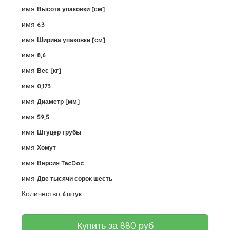
имя
Высота упаковки [см]
имя
6.3
имя
Ширина упаковки [см]
имя
8,6
имя
Вес [кг]
имя
0,173
имя
Диаметр [мм]
имя
59,5
имя
Штуцер трубы
имя
Хомут
имя
Версия TecDoc
имя
Две тысячи сорок шесть
Количество
6 штук
Купить за
880
руб