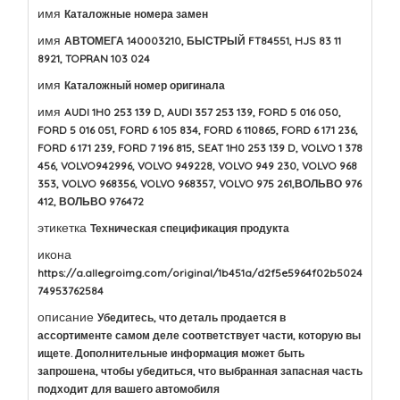
имя
Каталожные номера замен
имя
АВТОМЕГА 140003210, БЫСТРЫЙ FT84551, HJS 83 11
8921, TOPRAN 103 024
имя
Каталожный номер оригинала
имя
AUDI 1H0 253 139 D, AUDI 357 253 139, FORD 5 016 050,
FORD 5 016 051, FORD 6 105 834, FORD 6 110865, FORD 6 171 236,
FORD 6 171 239, FORD 7 196 815, SEAT 1H0 253 139 D, VOLVO 1 378
456, VOLVO942996, VOLVO 949228, VOLVO 949 230, VOLVO 968
353, VOLVO 968356, VOLVO 968357, VOLVO 975 261,ВОЛЬВО 976
412, ВОЛЬВО 976472
этикетка
Техническая спецификация продукта
икона
https://a.allegroimg.com/original/1b451a/d2f5e5964f02b5024
74953762584
описание
Убедитесь, что деталь продается в
ассортименте самом деле соответствует части, которую вы
ищете. Дополнительные информация может быть
запрошена, чтобы убедиться, что выбранная запасная часть
подходит для вашего автомобиля