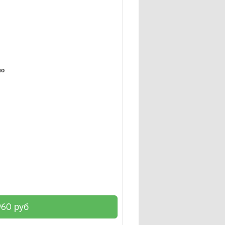
мо
960
руб