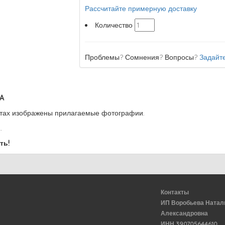
Рассчитайте примерную доставку
Количество
Проблемы? Сомнения? Вопросы?
Задайте
A
етах изображены прилагаемые фотографии.
.
ть!
Контакты
ИП Воробьева Натал
Александровна
ИНН 390705644610