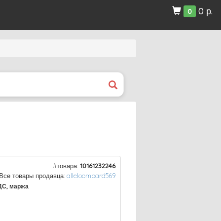
0 р.
0
#товара:
10161232246
Все товары продавца:
alleloombard569
ДС, маржа