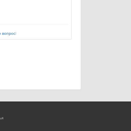
 вопрос!
ья