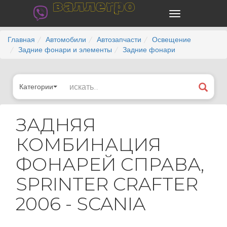
валлегро
Главная
Автомобили
Автозапчасти
Освещение
Задние фонари и элементы
Задние фонари
Категории
ЗАДНЯЯ
КОМБИНАЦИЯ
ФОНАРЕЙ СПРАВА,
SPRINTER CRAFTER
2006 - SCANIA