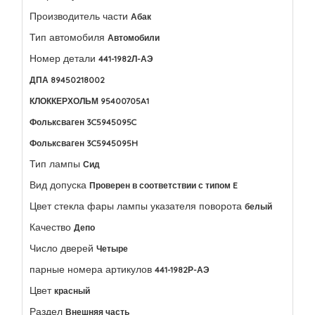
Производитель части
Абак
Тип автомобиля
Автомобили
Номер детали
441-1982Л-АЭ
ДПА 89450218002
КЛОККЕРХОЛЬМ 95400705A1
Фольксваген 3C5945095C
Фольксваген 3C5945095H
Тип лампы
Сид
Вид допуска
Проверен в соответствии с типом E
Цвет стекла фары лампы указателя поворота
белый
Качество
Депо
Число дверей
Четыре
парные номера артикулов
441-1982Р-АЭ
Цвет
красный
Раздел
Внешняя часть