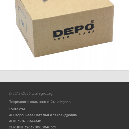
© 2012-2026 wallegro.org
Посредник с польского сайта allegro.pl
Контакты
ИП Воробьева Наталья Александровна
ИНН 390705644610
ОГРНИП 326390000040631