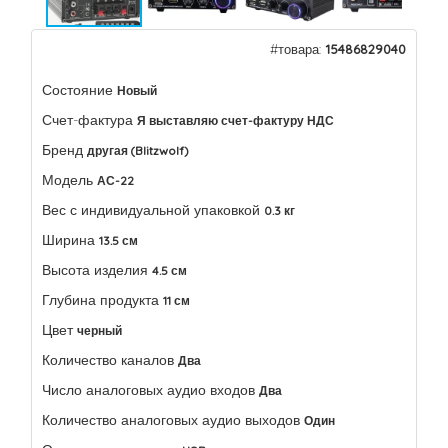
#товара:
15486829040
Состояние
Новый
Счет-фактура
Я выставляю счет-фактуру НДС
Бренд
другая (Blitzwolf)
Модель
АС-22
Вес с индивидуальной упаковкой
0.3 кг
Ширина
13.5 см
Высота изделия
4.5 см
Глубина продукта
11 см
Цвет
черный
Количество каналов
Два
Число аналоговых аудио входов
Два
Количество аналоговых аудио выходов
Один