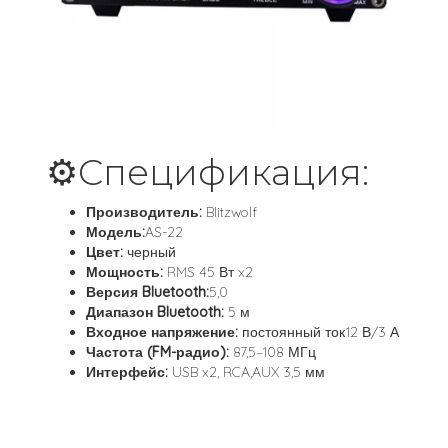
⚙️Спецификация:
Производитель:
Blitzwolf
Модель:
AS-22
Цвет:
черный
Мощность:
RMS 45 Вт x2
Версия Bluetooth:
5,0
Диапазон Bluetooth:
5 м
Входное напряжение:
постоянный ток12 В/3 А
Частота (FM-радио):
87,5–108 МГц
Интерфейс:
USB x2, RCA,AUX 3,5 мм