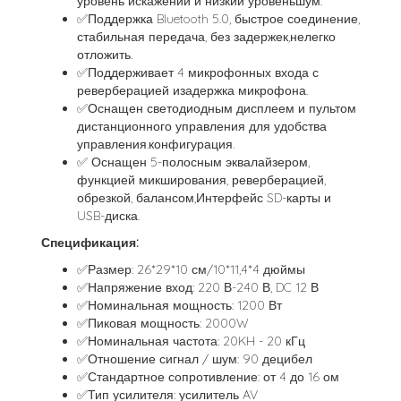
уровень искажений и низкий уровеньшум.
✅Поддержка Bluetooth 5.0, быстрое соединение,
стабильная передача, без задержек,нелегко
отложить.
✅Поддерживает 4 микрофонных входа с
реверберацией изадержка микрофона.
✅Оснащен светодиодным дисплеем и пультом
дистанционного управления для удобства
управления.конфигурация.
✅ Оснащен 5-полосным эквалайзером,
функцией микширования, реверберацией,
обрезкой, балансом,Интерфейс SD-карты и
USB-диска.
Спецификация:
✅Размер: 26*29*10 см/10*11,4*4 дюймы
✅Напряжение вход: 220 В-240 В, DC 12 В
✅Номинальная мощность: 1200 Вт
✅Пиковая мощность: 2000W
✅Номинальная частота: 20KH - 20 кГц
✅Отношение сигнал / шум: 90 децибел
✅Стандартное сопротивление: от 4 до 16 ом
✅Тип усилителя: усилитель AV