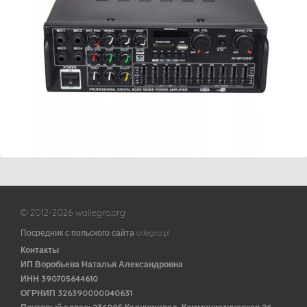
© 2012-2026 wallegro.org
Посредник с польского сайта allegro.pl
Контакты
ИП Воробьева Наталья Александровна
ИНН 390705644610
ОГРНИП 326390000040631