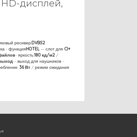
й HD-дисплей,
иковый ресивер:
DVBS2
ка - функция
HOTEL
— слот для
CI+
файлов
- яркость:
180 кд/м2
/
выход
– выход для наушников –
ребление:
36 Вт
/ режим ожидания:
ья