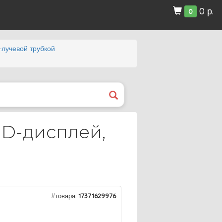
0 р.
0
-лучевой трубкой
 HD-дисплей,
#товара:
17371629976