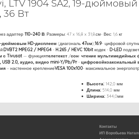
i, LTV 1904 SA2, 19-дюймовы
 36 Вт
рез адаптер
110–240 В
. Размеры: 47 x 16,8 x 31,8.см- Вес: 1,6 кг
9-дюймовым HD-дисплеем
(диагональ
47см
),
16:9
- цифровой спутн
й:
DVBT2 MPEG2 / MPEG4
-
H.265 / HEVC 10bit
кодек -
D-LED
подсвет
 с Tivusat
— функция
телетекст
/
сон
-
чтение мультимедийных 
, USB 2.0, аудио, видео mini-Y/Pb/Pr
-
цифровойкоаксиальный 
ния
– настенное крепление
VESA 100x100
- максимальное энергопот
Высота:
142,0 мм
Длина:
514,0 мм
Ширина:
344,0мм
Контакты
ИП Воробьева Натал