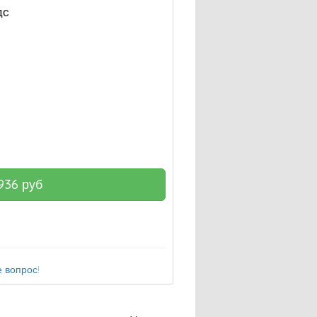
ДС
936
руб
 вопрос!