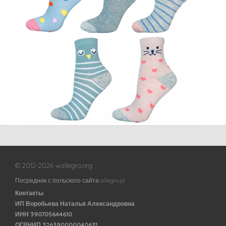
© 2012-2026 wallegro.org
Посредник с польского сайта allegro.pl
Контакты
ИП Воробьева Наталья Александровна
ИНН 390705644610
ОГРНИП 326390000040631