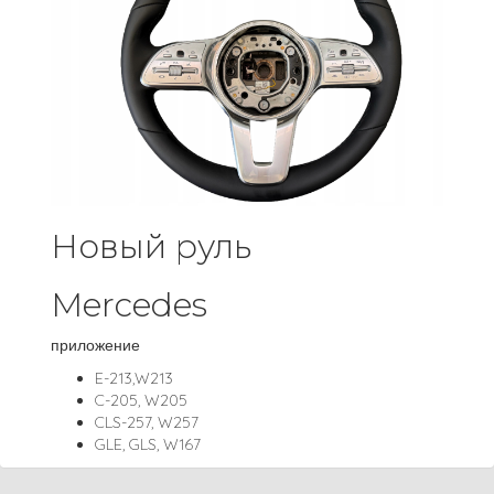
Новый руль
Mercedes
приложение
E-213,W213
C-205, W205
CLS-257, W257
GLE, GLS, W167