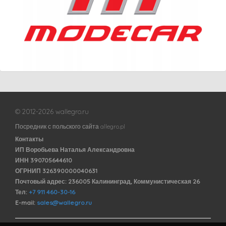
© 2012-2026 wallegro.ru
Посредник с польского сайта allegro.pl
Контакты
ИП Воробьева Наталья Александровна
ИНН 390705644610
ОГРНИП 326390000040631
Почтовый адрес: 236005 Калининград, Коммунистическая 26
Тел:
+7 911 460-30-16
E-mail:
sales@wallegro.ru