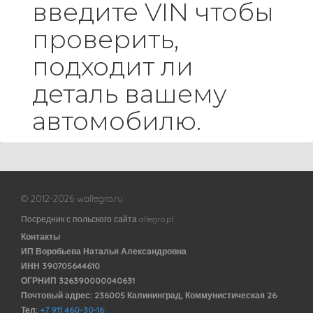
введите VIN чтобы
проверить,
подходит ли
деталь вашему
автомобилю.
© 2012-2026 wallegro.ru
Посредник с польского сайта allegro.pl
Контакты
ИП Воробьева Наталья Александровна
ИНН 390705644610
ОГРНИП 326390000040631
Почтовый адрес: 236005 Калининград, Коммунистическая 26
Тел:
+7 911 460-30-16