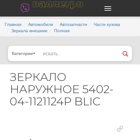
валлегро
Главная
Автомобили
Автозапчасти
Части кузова
Зеркала внешние
Полная
Категории
ЗЕРКАЛО
НАРУЖНОЕ 5402-
04-1121124P BLIC