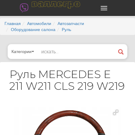
валлегро
Главная
Автомобили
Автозапчасти
Оборудование салона
Руль
Категории
Руль MERCEDES E
211 W211 CLS 219 W219