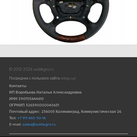
© 2012-2026 wallegro.ru
Посредник с польского сайта allegro.pl
Контакты
ИП Воробьева Наталья Александровна
ИНН 390705644610
ОГРНИП 326390000040631
Почтовый адрес: 236005 Калининград, Коммунистическая 26
Тел:
+7 911 460-30-16
E-mail:
sales@wallegro.ru