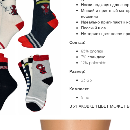
Носки подходят для спо
Мягкий и приятный мате
ношении
Идеально прилипают к н
Плоский шов
Не теряет цвет после пр
Состав:
85% хлопок
3% спандекс
12% polamide
Размер:
23-26
Комплект:
5 par
В УПАКОВКЕ 1 ЦВЕТ МОЖЕТ 