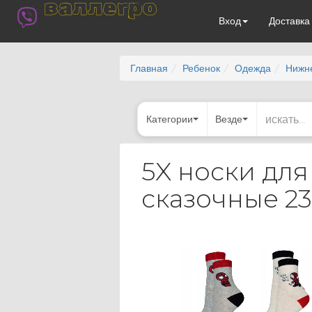
валлегро
Вход
Доставк
Главная
Ребенок
Одежда
Нижн
Категории
Везде
5X носки для
сказочные 23