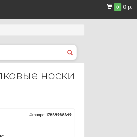
0 р.
0
опковые носки
#товара:
17889988849
ДС