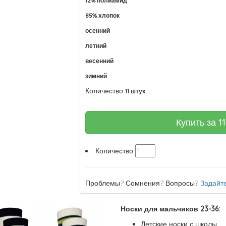
12% полиамид
85% хлопок
осенний
летний
весенний
зимний
Количество
11 штук
Купить за
1
Количество
Проблемы? Сомнения? Вопросы?
Задайте
Носки для мальчиков 23-36:
Детские носки с школы