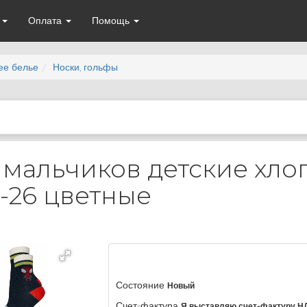
а
Оплата
Помощь
ее белье
Носки, гольфы
 мальчиков детские хл
-26 цветные
Состояние
Новый
Счет-фактура
Я выставляю счет-фактуру Н