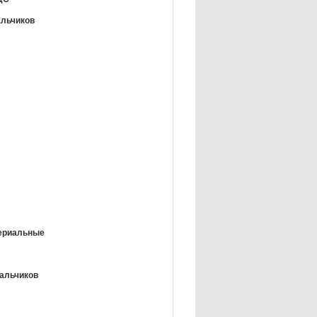
альчиков
ериальные
мальчиков