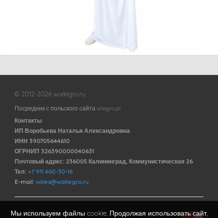
© 2012-2026 wallegro.ru
Посредник с польского сайта allegro.pl
Контакты
ИП Воробьева Наталья Александровна
ИНН 390705644610
ОГРНИП 326390000040631
Почтовый адрес: 236005 Калининград, Коммунистическая 26
Тел:
+7 911 460-30-16
E-mail:
sales@wallegro.ru
Мы используем файлы cookie. Продолжая использовать сайт,
Договор оферты