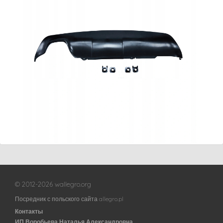
© 2012-2026 wallegro.org
Посредник с польского сайта allegro.pl
Контакты
ИП Воробьева Наталья Александровна