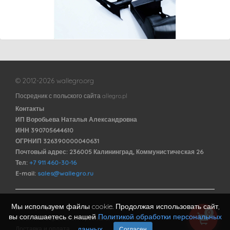
© 2012-2026 wallegro.org
Посредник с польского сайта allegro.pl
Контакты
ИП Воробьева Наталья Александровна
ИНН 390705644610
ОГРНИП 326390000040631
Почтовый адрес: 236005 Калининград, Коммунистическая 26
Тел:
+7 911 460-30-16
E-mail:
sales@wallegro.ru
Мы используем файлы cookie. Продолжая использовать сайт,
Договор оферты
0
вы соглашаетесь с нашей
Политикой обработки персональных
Политика обработки персональных данных
данных
.
Доставка и оплата
Согласен