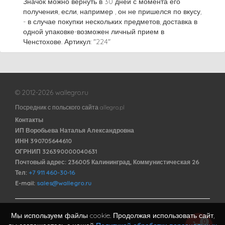
Значок можно вернуть в 30 дней с момента его
получения, если, например , он не пришелся по вкусу,
- в случае покупки нескольких предметов, доставка в
одной упаковке-возможен личный прием в
Ченстохове. Артикул: "224"
© 2012-2026 wallegro.ru
Посредник с польского сайта allegro.pl
Контакты
ИП Воробьева Наталья Александровна
ИНН 390705644610
ОГРНИП 326390000040631
Почтовый адрес: 236005 Калининград, Коммунистическая 26
Тел:
+7 911 460-30-16
E-mail:
sales@wallegro.ru
Мы используем файлы cookie. Продолжая использовать сайт,
Договор оферты
0