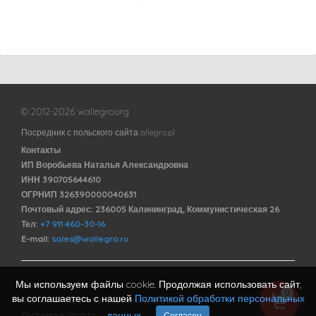
© 2012-2026 wallegro.org
Посредник с польского сайта allegro.pl
Контакты
ИП Воробьева Наталья Александровна
ИНН 390705644610
ОГРНИП 326390000040631
Почтовый адрес: 236005 Калининград, Коммунистическая 26
Тел:
+7 911 460-30-16
E-mail:
sales@wallegro.ru
Мы используем файлы cookie. Продолжая использовать сайт,
Договор оферты
0
вы соглашаетесь с нашей
Политикой обработки персональных
Политика обработки персональных данных
данных
.
Доставка и оплата
Согласен