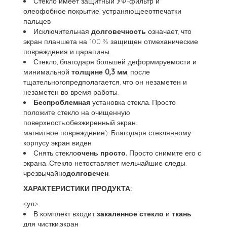
Стекло имеет защитный УФ-фильтр и
олеофобное покрытие, устраняющееотпечатки
пальцев
Исключительная
долговечность
означает, что
экран планшета на 100 % защищен отмеханические
повреждения и царапины.
Стекло, благодаря большей деформируемости и
минимальной
толщине 0,3 мм
, после
тщательногопредполагается, что он незаметен и
незаметен во время работы.
Беспроблемная
установка стекла. Просто
положите стекло на очищенную
поверхность.обезжиренный экран.
магнитное повреждение). Благодаря стеклянному
корпусу экран виден
Снять стекло
очень просто.
Просто снимите его с
экрана. Стекло нетоставляет мельчайшие следы.
чрезвычайно
долговечен
.
ХАРАКТЕРИСТИКИ ПРОДУКТА:
<ул>
В комплект входит
закаленное стекло
и
ткань
для чистки.экран