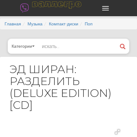
валлегро
Главная
Музыка
Компакт-диски
Поп
Категории
ЭД ШИРАН:
РАЗДЕЛИТЬ
(DELUXE EDITION)
[CD]