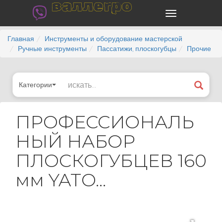
валлегро
Главная
Инструменты и оборудование мастерской
Ручные инструменты
Пассатижи, плоскогубцы
Прочие
Категории
ПРОФЕССИОНАЛЬ
НЫЙ НАБОР
ПЛОСКОГУБЦЕВ 160
мм YATO...