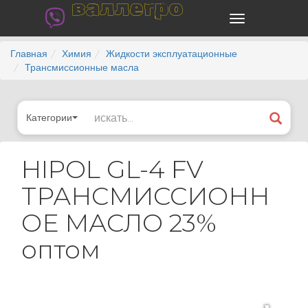
валлегро
Главная
Химия
Жидкости эксплуатационные
Трансмиссионные масла
Категории
HIPOL GL-4 FV
ТРАНСМИССИОНН
ОЕ МАСЛО 23%
оптом