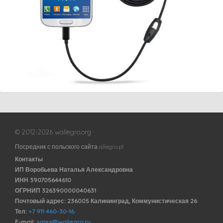
© 2012-2026 wallegro.org
Посредник с польского сайта allegro.pl
Контакты
ИП Воробьева Наталья Александровна
ИНН 390705644610
ОГРНИП 326390000040631
Почтовый адрес: 236005 Калининград, Коммунистическая 26
Тел:
+7 911 460-30-16
E-mail:
sales@wallegro.ru