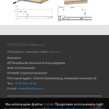
© 2012-2026 wallegro.org
Посредник с польского сайта allegro.pl
Контакты
ИП Воробьева Наталья Александровна
ИНН 390705644610
ОГРНИП 326390000040631
Почтовый адрес: 236005 Калининград, Коммунистическая 26
Тел:
+7 911 460-30-16
E-mail:
sales@wallegro.ru
Мы используем файлы cookie. Продолжая использовать сайт,
Договор оферты
0