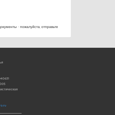
окументы - пожалуйста, отправьте
ья
40631
6005
нистическая
o.ru