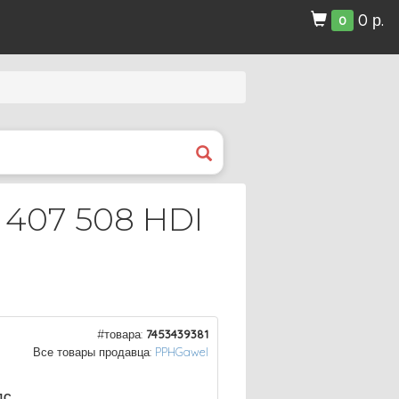
0 р.
0
407 508 HDI
#товара:
7453439381
Все товары продавца:
PPHGawel
ДС