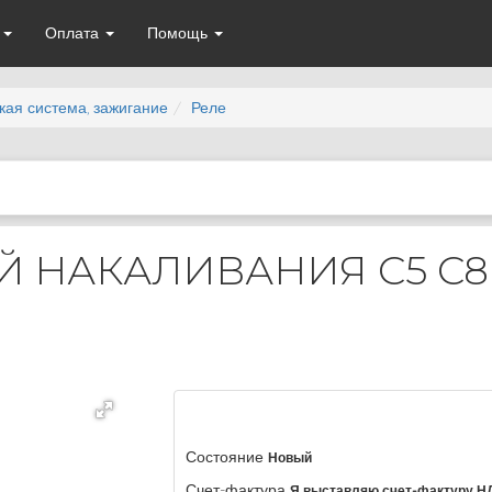
а
Оплата
Помощь
кая система, зажигание
Реле
Й НАКАЛИВАНИЯ C5 C8 
Состояние
Новый
Счет-фактура
Я выставляю счет-фактуру Н