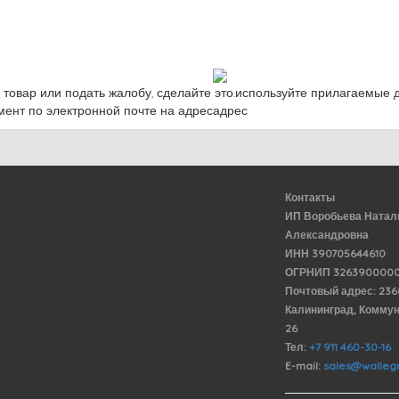
 товар или подать жалобу, сделайте это.используйте прилагаемые д
ент по электронной почте на адресадрес
Контакты
ИП Воробьева Натал
Александровна
ИНН 390705644610
ОГРНИП 3263900000
Почтовый адрес: 23
Калининград, Комму
26
Тел:
+7 911 460-30-16
E-mail:
sales@wallegr