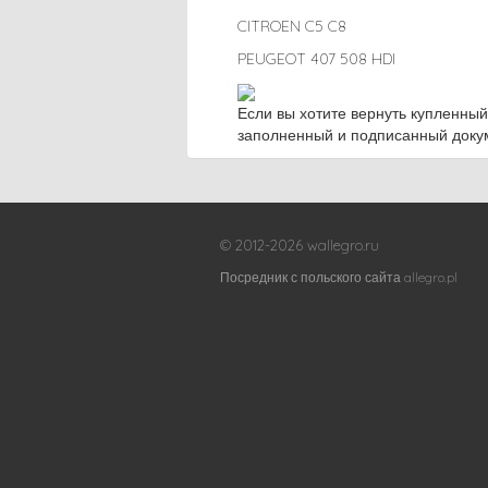
CITROEN C5 C8
PEUGEOT 407 508 HDI
Если вы хотите вернуть купленный
заполненный и подписанный докум
© 2012-2026 wallegro.ru
Посредник с польского сайта allegro.pl