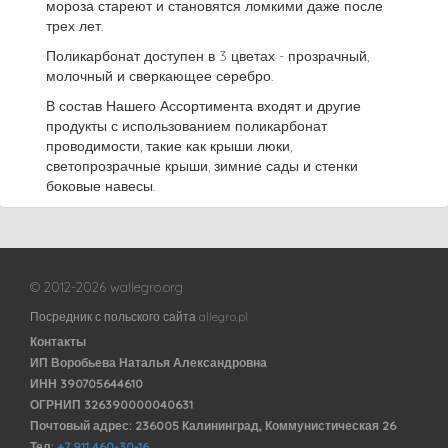
мороза стареют и становятся ломкими даже после
трех лет.
Поликарбонат доступен в 3 цветах - прозрачный,
молочный и сверкающее серебро.
В состав Нашего Ассортимента входят и другие
продукты с использованием поликарбонат
проводимости, такие как крыши люки,
светопрозрачные крыши, зимние сады и стенки
боковые навесы.
© 2012-2026 wallegro.org
Посредник с польского сайта allegro.pl
Контакты
ИП Воробьева Наталья Александровна
ИНН 390705644610
ОГРНИП 326390000040631
Почтовый адрес: 236005 Калининград, Коммунистическая 26
Тел:
+7 911 460-30-16