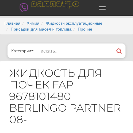
валлегро
Главная
Химия
Жидкости эксплуатационные
Присадки для масел и топлива
Прочие
Категории
ЖИДКОСТЬ ДЛЯ
ПОЧЕК FAP
9678101480
BERLINGO PARTNER
08-