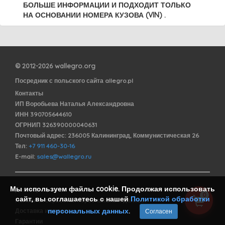
БОЛЬШЕ ИНФОРМАЦИИ И ПОДХОДИТ ТОЛЬКО
НА ОСНОВАНИИ НОМЕРА КУЗОВА (VIN) .
© 2012-2026 wallegro.org
Посредник с польского сайта allegro.pl
Контакты
ИП Воробьева Наталья Александровна
ИНН 390705644610
ОГРНИП 326390000040631
Почтовый адрес: 236005 Калининград, Коммунистическая 26
Тел:
+7 911 460-30-16
E-mail:
sales@wallegro.ru
Мы используем файлы cookie. Продолжая использовать
Договор оферты
0
сайт, вы соглашаетесь с нашей
Политикой обработки
Политика обработки персональных данных
персональных данных
.
Доставка и оплата
Согласен
Гарантии