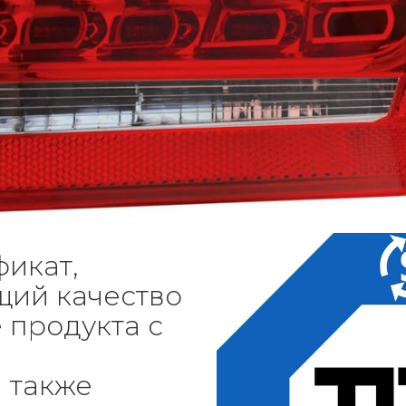
фикат,
ий качество
 продукта с
и
а также