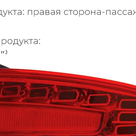
укта: правая сторона-пасс
родукта:
гг.)