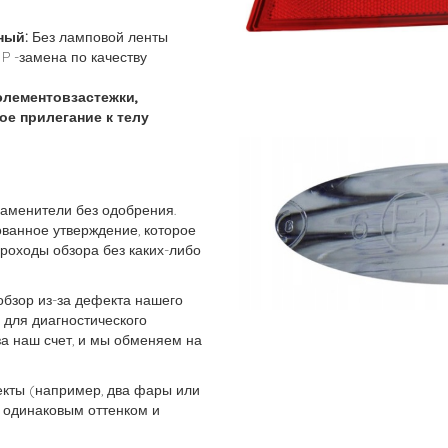
ный:
Без ламповой ленты
P -замена по качеству
элементовзастежки,
е прилегание к телу
заменители без одобрения.
ванное утверждение, которое
проходы обзора без каких-либо
обзор из-за дефекта нашего
 для диагностического
за наш счет, и мы обменяем на
кты (например, два фары или
 с одинаковым оттенком и