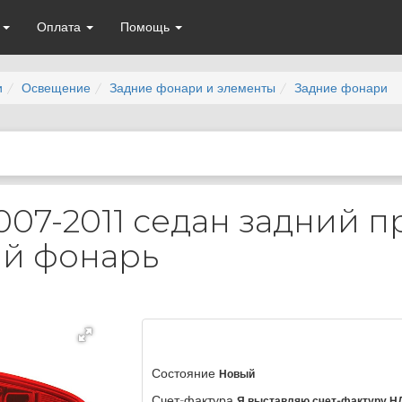
а
Оплата
Помощь
и
Освещение
Задние фонари и элементы
Задние фонари
007-2011 седан задний 
й фонарь
Состояние
Новый
Счет-фактура
Я выставляю счет-фактуру Н