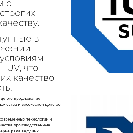
м с
строгих
качеству.
тупные в
ожении
 условиям
TUV, что
их качество
ть.
 где его предложение
качества и високосной цене ее
современных технологий и
чества производственные
верие ряда ведущих