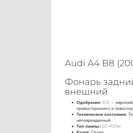
Audi A4 B8 (20
Фонарь задни
внешний
Одобрение:
ECE — европейс
правостороннего и левостор
Техническое состояние:
Те
неповрежденный.
Тип лампы:
LED +P21W
Кузов:
Седан