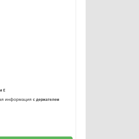
м E
ная информация
с держателем