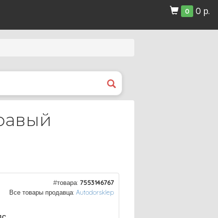
0 р.
0
правый
#товара:
7553146767
Все товары продавца:
Autodorsklep
ДС