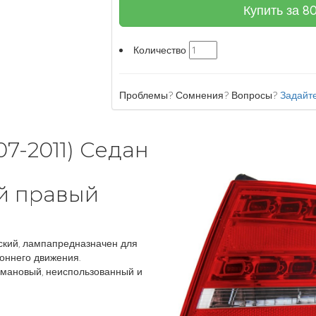
Купить за
8
Количество
Проблемы? Сомнения? Вопросы?
Задайте
07-2011) Седан
й правый
кий, лампапредназначен для
оннего движения.
мановый, неиспользованный и