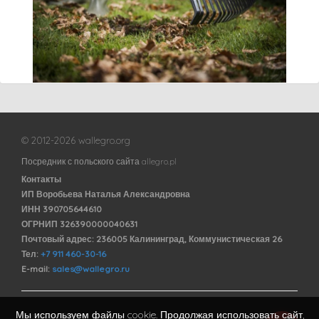
© 2012-2026 wallegro.org
Посредник с польского сайта allegro.pl
Контакты
ИП Воробьева Наталья Александровна
ИНН 390705644610
ОГРНИП 326390000040631
Почтовый адрес: 236005 Калининград, Коммунистическая 26
Тел:
+7 911 460-30-16
E-mail:
sales@wallegro.ru
Мы используем файлы cookie. Продолжая использовать сайт,
Договор оферты