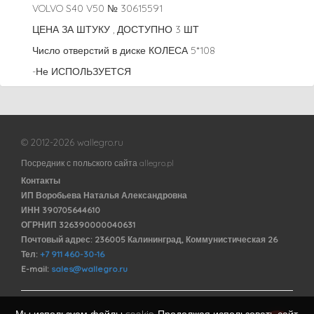
VOLVO S40 V50 № 30615591
ЦЕНА ЗА ШТУКУ , ДОСТУПНО 3 ШТ
Число отверстий в диске КОЛЕСА 5*108
-Не ИСПОЛЬЗУЕТСЯ
© 2012-2026 wallegro.ru
Посредник с польского сайта allegro.pl
Контакты
ИП Воробьева Наталья Александровна
ИНН 390705644610
ОГРНИП 326390000040631
Почтовый адрес: 236005 Калининград, Коммунистическая 26
Тел:
+7 911 460-30-16
E-mail:
sales@wallegro.ru