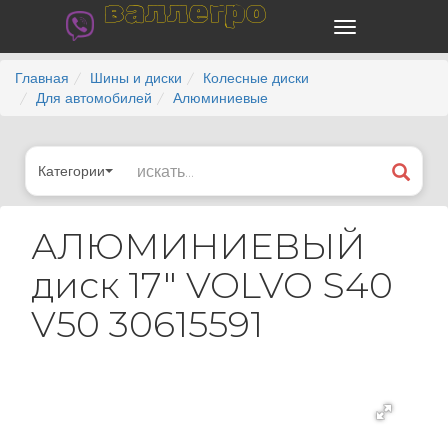
валлегро
Главная
Шины и диски
Колесные диски
Для автомобилей
Алюминиевые
Категории
АЛЮМИНИЕВЫЙ
диск 17" VOLVO S40
V50 30615591