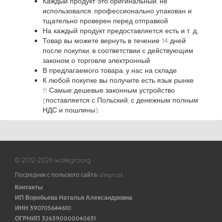
Каждый продукт-это оригинальный, не
использовался, профессионально упакован и
тщательно проверен перед отправкой
На каждый продукт предоставляется есть и т. д..
Товар вы можете вернуть в течение 14 дней
после покупки, в соответствии с действующим
законом о торговле электронный
В предлагаемого товара, у нас на складе
К любой покупке вы получите есть язык рынке
!!! Самые дешевые законным устройство
(поставляется с Польский, с денежным полным
НДС и пошлины).
© 2012-2026 wallegro.org
Посредник с польского сайта allegro.pl
Контакты
ИП Воробьева Наталья Александровна
ИНН 390705644610
ОГРНИП 326390000040631