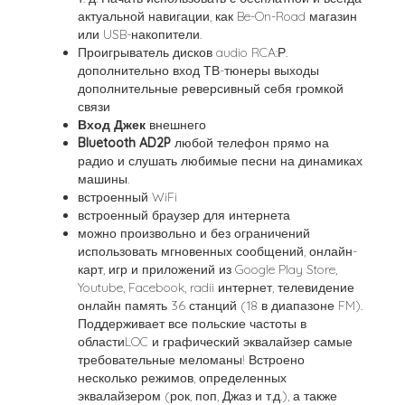
актуальной навигации, как Be-On-Road магазин
или USB-накопители.
Проигрыватель дисков audio RCA:Р.
дополнительно вход ТВ-тюнеры выходы
дополнительные реверсивный себя громкой
связи
Вход Джек
внешнего
Bluetooth AD2P
любой телефон прямо на
радио и слушать любимые песни на динамиках
машины.
встроенный WiFi
встроенный браузер для интернета
можно произвольно и без ограничений
использовать мгновенных сообщений, онлайн-
карт, игр и приложений из Google Play Store,
Youtube, Facebook, radii интернет, телевидение
онлайн память 36 станций (18 в диапазоне FM).
Поддерживает все польские частоты в
областиLOC и графический эквалайзер самые
требовательные меломаны! Встроено
несколько режимов, определенных
эквалайзером (рок, поп, Джаз и т.д.), а также