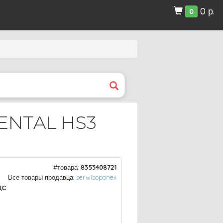
0 р.
0
NENTAL HS3
#товара:
8353408721
Все товары продавца:
serwisoponex
ДС