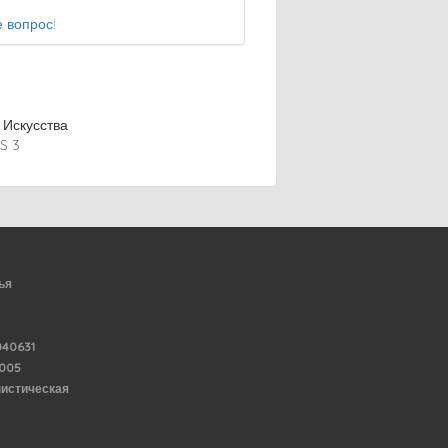
 вопрос!
Искусства
S 3
ья
40631
6005
нистическая