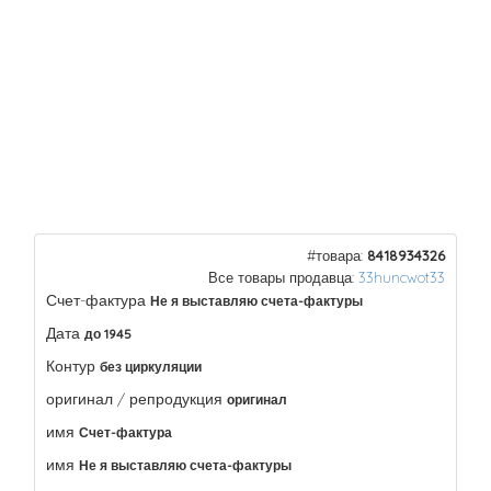
#товара:
8418934326
Все товары продавца:
33huncwot33
Счет-фактура
Не я выставляю счета-фактуры
Дата
до 1945
Контур
без циркуляции
оригинал / репродукция
оригинал
имя
Счет-фактура
имя
Не я выставляю счета-фактуры