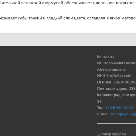
лительной веганской формулой обеспечивает идеальное покрытие г
крывает губы тонкий и гладкий слой цвета, оставляя мягкое матово
Контакты
ИП Воробьева Натал
Александровна
ИНН 390705644610
ОГРНИП 3263900000
Почтовый адрес: 23
Калининград, Комму
26
Тел:
+7 911 460-30-16
E-mail:
sales@wallegr
Договор оферты