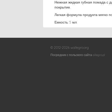
Нежная жидкая губная помада с д
покрытие.
Легкая формула продукта мягко по
Емкость: 5 мл
© 2012-2026 wallegro.org
Посредник с польского сайта allegro.pl