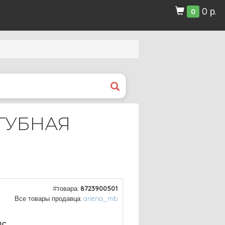
0 р.
0
ГУБНАЯ
#товара:
8723900501
Все товары продавца:
ariena_mb
ДС