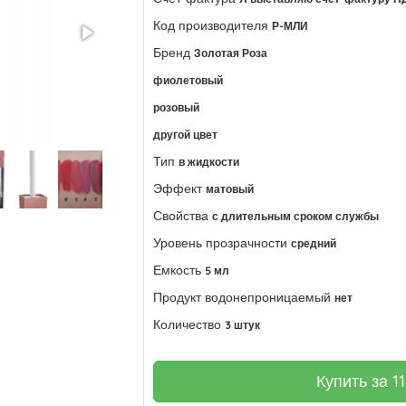
Код производителя
Р-МЛИ
Бренд
Золотая Роза
фиолетовый
розовый
другой цвет
Тип
в жидкости
Эффект
матовый
Свойства
с длительным сроком службы
Уровень прозрачности
средний
Емкость
5 мл
Продукт водонепроницаемый
нет
Количество
3 штук
Купить за
1