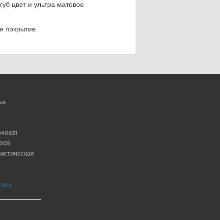
уб цвет и ультра матовое
е покрытие.
ья
40631
6005
нистическая
o.ru