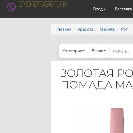
валлегро
Вход
Доставк
Главная
Красота
Макияж
Рот
Категории
Везде
ЗОЛОТАЯ Р
ПОМАДА MATT