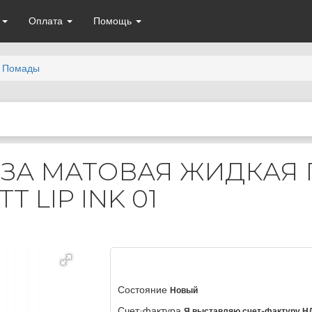
а
Оплата
Помощь
Помады
ОЗА МАТОВАЯ ЖИДКАЯ 
 LIP INK 01
Состояние
Новый
Счет-фактура
Я выставляю счет-фактуру Н