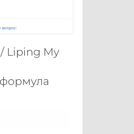
 вопрос!
 / Liping My
 формула