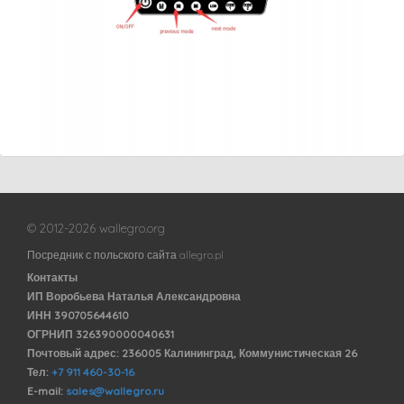
© 2012-2026 wallegro.org
Посредник с польского сайта allegro.pl
Контакты
ИП Воробьева Наталья Александровна
ИНН 390705644610
ОГРНИП 326390000040631
Почтовый адрес: 236005 Калининград, Коммунистическая 26
Тел:
+7 911 460-30-16
E-mail:
sales@wallegro.ru