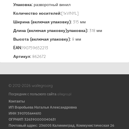
Упаковка:
разворотный винил
Количество носителей:
[1xVINYL]
Ширина (включая упаковку):
315 мм
Длина (включая упаковку)упаковка):
318 мм
Высота (включая упаковку):
8 мм
EAN:
190759652213
Артикул:
862672
© 2012-2026 wallegro.org
Посредник с польского сайта allegro.pl
Контакты
ИП Воробьева Наталья Александровна
ИНН 390705644610
ОГРНИП 326390000040631
Почтовый адрес: 236005 Калининград, Коммунистическая 26