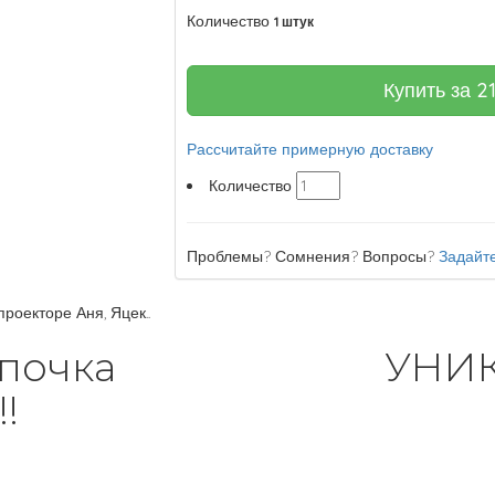
Количество
1 штук
Купить за
2
Рассчитайте примерную доставку
Количество
Проблемы? Сомнения? Вопросы?
Задайте
оекторе Аня, Яцек..
я Шапочка УНИК
!