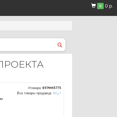
0 р.
0
 ПРОЕКТА
#товара:
8974443775
Все товары продавца:
Atty-1
ры