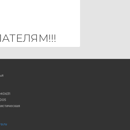
ТЕЛЯМ!!!
ья
40631
6005
нистическая
o.ru