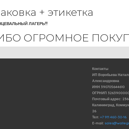
ковка + этикетка
ЦЕВАЛЬНЫЙ ЛАГЕРЬ!!!
БО ОГРОМНОЕ ПОКУПА
Контакты
ИП Воробьева Натал
Александровна
ИНН 390705644610
ОГРНИП 3263900000
Почтовый адрес: 23
Калининград, Комму
26
Тел:
+7 911 460-30-16
E-mail:
sales@wallegr