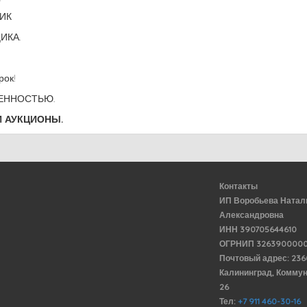
ИК
ИКА.
ок!
ЕННОСТЬЮ.
 АУКЦИОНЫ.
Контакты
ИП Воробьева Натал
Александровна
ИНН 390705644610
ОГРНИП 3263900000
Почтовый адрес: 23
Калининград, Комму
26
Тел:
+7 911 460-30-16