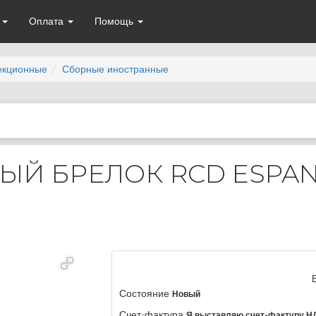
а
Оплата
Помощь
екционные
Сборные иностранные
Й БРЕЛОК RCD ESPAN
Состояние
Новый
Счет-фактура
Я выставляю счет-фактуру Н