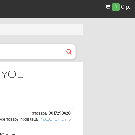
0 р.
0
YOL –
#товара:
9017290420
Все товары продавца:
PRADO_EXPERTS
ДС, маржа