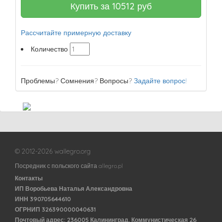
Купить за
10512
руб
Рассчитайте примерную доставку
Количество
Проблемы? Сомнения? Вопросы?
Задайте вопрос!
© 2012-2026 wallegro.org
Посредник с польского сайта allegro.pl
Контакты
ИП Воробьева Наталья Александровна
ИНН 390705644610
ОГРНИП 326390000040631
Почтовый адрес: 236005 Калининград, Коммунистическая 26