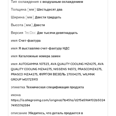
Тип охлаждения
с воздушным охлаждением
Толщина [мм]
Шестьдесят два
Ширина [мм]
Двести тридцать
Высота [мм]
Двести
Версия TecDoc
Две тысячи девятнадцать
имя
Счет-фактура
имя
Я выставляю счет-фактуру НДС
имя
Каталожные номера замен
имя
AUTOGAMMA 107323, AVA QUALITY COOLING MZ4275, AVA
QUALITY COOLING MZA4275, NISSENS 96372, PRASCOMZ4275,
PRASCO MZA4275, ФУРГОН ВЕЗЕЛЬ 27004275, WILMNK
GROUP WG1723913
этикетка
Техническая спецификация продукта
икона
https://a.allegroimg.com/original/1b451a/d2f5e5964f02b5024
74953762584
описание
Убедитесь, что деталь продается в