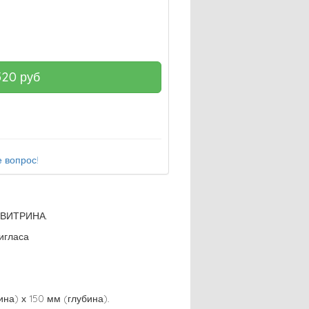
520
руб
 вопрос!
 ВИТРИНА.
игласа
на) х 150 мм (глубина).