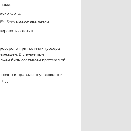
ючами.
ласно фото.
15x15cm имеют две петли.
ировать логотип.
роверена при наличии курьера
оврежден. В случае при
лжен быть составлен протокол об
ховано и правильно упаковано и
т. д.