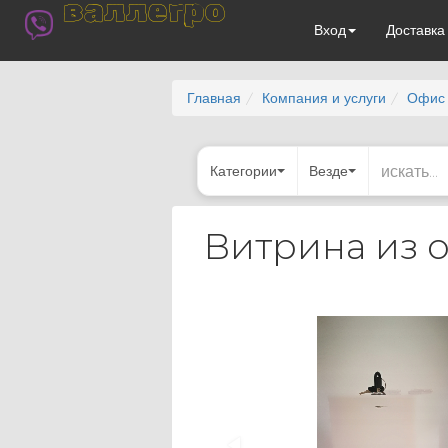
валлегро
Вход
Доставк
Главная
Компания и услуги
Офис 
Категории
Везде
Витрина из о