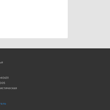
ья
40631
6005
нистическая
o.ru