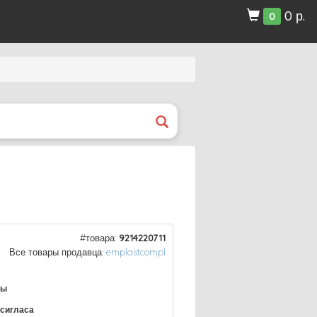
0 р.
0
#товара:
9214220711
Все товары продавца:
emplastcompl
ры
ксигласа