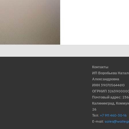
Контакты
ИП Воробьева Натал
Александровна
ИНН 390705644610
ОГРНИП 3263900000
Почтовый адрес: 23
Калининград, Комму
26
Тел:
+7 911 460-30-16
E-mail:
sales@wallegr