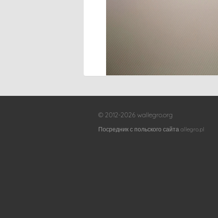
© 2012-2026 wallegro.org
Посредник с польского сайта allegro.pl