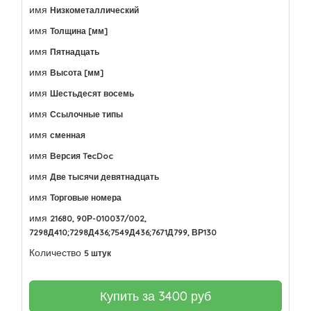
имя
Низкометаллический
имя
Толщина [мм]
имя
Пятнадцать
имя
Высота [мм]
имя
Шестьдесят восемь
имя
Ссылочные типы
имя
сменная
имя
Версия TecDoc
имя
Две тысячи девятнадцать
имя
Торговые номера
имя
21680, 90Р-010037/002,
7298Д410;7298Д436;7549Д436;7671Д799, ВР130
Количество
5 штук
Купить за
3400
руб