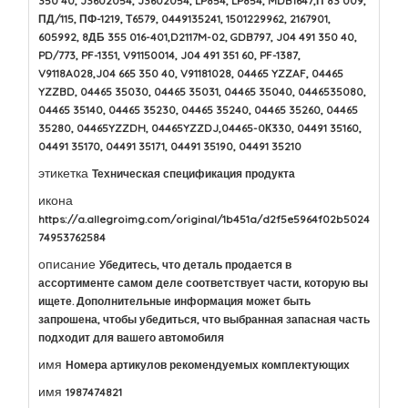
350 40, J3602054, J3602054, LP854, LP854, MDB1647,П 83 009,
ПД/115, ПФ-1219, Т6579, 0449135241, 1501229962, 2167901,
605992, 8ДБ 355 016-401,D2117M-02, GDB797, J04 491 350 40,
PD/773, PF-1351, V91150014, J04 491 351 60, PF-1387,
V9118A028,J04 665 350 40, V91181028, 04465 YZZAF, 04465
YZZBD, 04465 35030, 04465 35031, 04465 35040, 0446535080,
04465 35140, 04465 35230, 04465 35240, 04465 35260, 04465
35280, 04465YZZDH, 04465YZZDJ,04465-0К330, 04491 35160,
04491 35170, 04491 35171, 04491 35190, 04491 35210
этикетка
Техническая спецификация продукта
икона
https://a.allegroimg.com/original/1b451a/d2f5e5964f02b5024
74953762584
описание
Убедитесь, что деталь продается в
ассортименте самом деле соответствует части, которую вы
ищете. Дополнительные информация может быть
запрошена, чтобы убедиться, что выбранная запасная часть
подходит для вашего автомобиля
имя
Номера артикулов рекомендуемых комплектующих
имя
1987474821