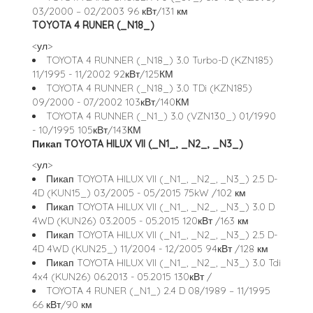
03/2000 – 02/2003 96 кВт/131 км
TOYOTA 4 RUNER (_N18_)
<ул>
TOYOTA 4 RUNNER (_N18_) 3.0 Turbo-D (KZN185)
11/1995 - 11/2002 92кВт/125КМ
TOYOTA 4 RUNNER (_N18_) 3.0 TDi (KZN185)
09/2000 - 07/2002 103кВт/140КМ
TOYOTA 4 RUNNER (_N1_) 3.0 (VZN130_) 01/1990
- 10/1995 105кВт/143КМ
Пикап TOYOTA HILUX VII (_N1_, _N2_, _N3_)
<ул>
Пикап TOYOTA HILUX VII (_N1_, _N2_, _N3_) 2.5 D-
4D (KUN15_) 03/2005 - 05/2015 75kW /102 км
Пикап TOYOTA HILUX VII (_N1_, _N2_, _N3_) 3.0 D
4WD (KUN26) 03.2005 - 05.2015 120кВт /163 км
Пикап TOYOTA HILUX VII (_N1_, _N2_, _N3_) 2.5 D-
4D 4WD (KUN25_) 11/2004 - 12/2005 94кВт /128 км
Пикап TOYOTA HILUX VII (_N1_, _N2_, _N3_) 3.0 Tdi
4x4 (KUN26) 06.2013 - 05.2015 130кВт /
TOYOTA 4 RUNER (_N1_) 2.4 D 08/1989 – 11/1995
66 кВт/90 км