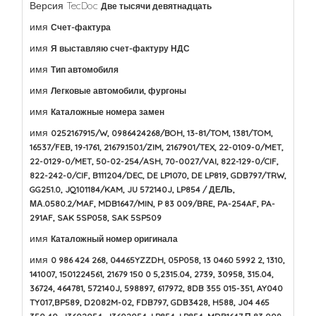
Версия TecDoc
Две тысячи девятнадцать
имя
Счет-фактура
имя
Я выставляю счет-фактуру НДС
имя
Тип автомобиля
имя
Легковые автомобили, фургоны
имя
Каталожные номера замен
имя
0252167915/W, 0986424268/BOH, 13-81/TOM, 1381/TOM,
16537/FEB, 19-1761, 21679.150.1/ZIM, 2167901/TEX, 22-0109-0/MET,
22-0129-0/MET, 50-02-254/ASH, 70-0027/VAI, 822-129-0/CIF,
822-242-0/CIF, B111204/DEC, DE LP1070, DE LP819, GDB797/TRW,
GG251.0, JQ101184/KAM, JU 572140J, LP854 / ДЕЛЬ,
МА.0580.2/MAF, MDB1647/MIN, P 83 009/BRE, PA-254AF, PA-
291AF, SAK 5SP058, SAK 5SP509
имя
Каталожный номер оригинала
имя
0 986 424 268, 04465YZZDH, 05P058, 13 0460 5992 2, 1310,
141007, 1501224561, 21679 150 0 5,2315.04, 2739, 30958, 315.04,
36724, 464781, 572140J, 598897, 617972, 8DB 355 015-351, AY040
TY017,BP589, D2082M-02, FDB797, GDB3428, H588, J04 465