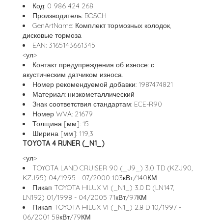
Код: 0 986 424 268
Производитель: BOSCH
GenArtName: Комплект тормозных колодок,
дисковые тормоза
EAN: 3165143661345
<ул>
Контакт предупреждения об износе: с
акустическим датчиком износа.
Номер рекомендуемой добавки: 1987474821
Материал: низкометаллический
Знак соответствия стандартам: ECE-R90
Номер WVA: 21679
Толщина [мм]: 15
Ширина [мм]: 119,3
TOYOTA 4 RUNER (_N1_)
<ул>
TOYOTA LAND CRUISER 90 (_J9_) 3.0 TD (KZJ90,
KZJ95) 04/1995 - 07/2000 103кВт/140КМ
Пикап TOYOTA HILUX VI (_N1_) 3.0 D (LN147,
LN192) 01/1998 - 04/2005 71кВт/97КМ
Пикап TOYOTA HILUX VI (_N1_) 2.8 D 10/1997 -
06/2001 58кВт/79КМ