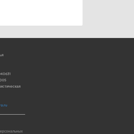
ья
40631
6005
нистическая
o.ru
персональных