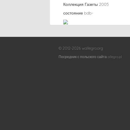
Коллекция Газеты 2005
состояние bdb-
© 2012-2026 wallegro.org
Посредник с польского сайта allegro.pl