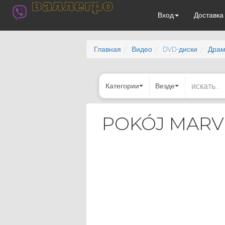
валлегро
Вход
Доставк
Главная
Видео
DVD-диски
Дра
Категории
Везде
POKÓJ MARVINA