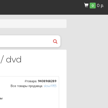
0 р.
0
/ dvd
#товара:
9408968289
Все товары продавца:
slawi1955
ры