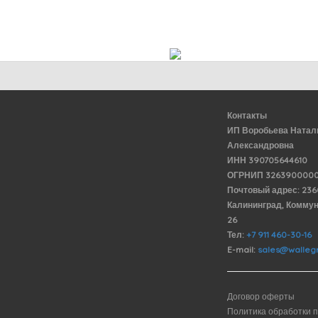
Контакты
ИП Воробьева Натал
Александровна
ИНН 390705644610
ОГРНИП 3263900000
Почтовый адрес: 23
Калининград, Комму
26
Тел:
+7 911 460-30-16
E-mail:
sales@wallegr
Договор оферты
Политика обработки 