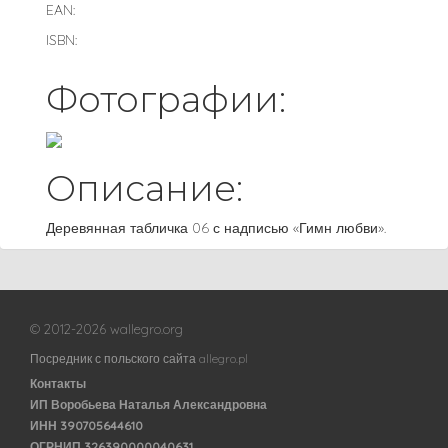
EAN:
ISBN:
Фотографии:
Описание:
Деревянная табличка 06 с надписью «Гимн любви».
© 2012-2026 wallegro.org
Посредник с польского сайта allegro.pl
Контакты
ИП Воробьева Наталья Александровна
ИНН 390705644610
ОГРНИП 326390000040631