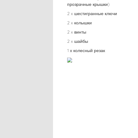
прозрачные крышки)
2 x шестигранные ключи
2 x колышки
2 x винты
2 x шайбы
1 х колесный резак