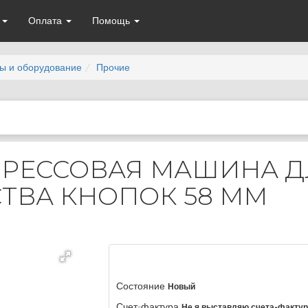
а
Оплата
Помощь
 и оборудование
Прочие
РЕССОВАЯ МАШИНА Д
ТВА КНОПОК 58 ММ
Состояние
Новый
Счет-фактура
Не я выставляю счета-факту