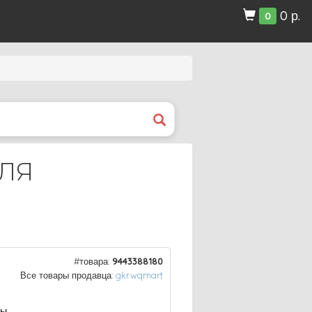
0 р.
0
ЛЯ
#товара:
9443388180
Все товары продавца:
gkrwqmart
ры