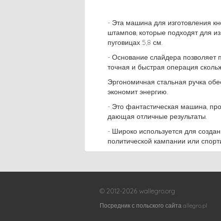
- Эта машина для изготовления кн
штампов, которые подходят для из
пуговицах 5,8 см.
- Основание слайдера позволяет
точная и быстрая операция сколь
Эргономичная стальная ручка обес
экономит энергию.
- Это фантастическая машина, про
дающая отличные результаты.
- Широко используется для созда
политической кампании или спорти
© 2012-2026 wallegro.org
Посредник с польского сайта allegro.pl