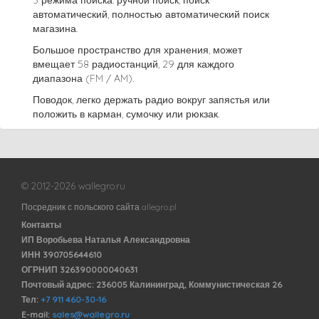
3 режима поиска: ручной поиск, поиск
автоматический, полностью автоматический поиск
магазина.
Большое пространство для хранения, может
вмещает 58 радиостанций, 29 для каждого
диапазона (FM / AM).
Поводок, легко держать радио вокруг запястья или
положить в карман, сумочку или рюкзак.
© 2012-2026 wallegro.ru
Посредник с польского сайта allegro.pl
Контакты
ИП Воробьева Наталья Александровна
ИНН 390705644610
ОГРНИП 326390000040631
Почтовый адрес: 236005 Калининград, Коммунистическая 26
Тел:
+7 911 460-30-16
E-mail:
sales@wallegro.ru