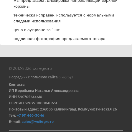
мы предлагаем ; Блокировка направляющей верхней
корзины
технически исправен, используется с нормальными
следами использования
цена в аукционе за 1 шт.
подлинная фотография предлагаемого товара
© 2012-2026 wallegro.ru
Посредник с польского сайта allegro.pl
Контакты
ИП Воробьева Наталья Александровна
ИНН 390705644610
ОГРНИП 326390000040631
Почтовый адрес: 236005 Калининград, Коммунистическая 26
Тел:
+7 911 460-30-16
E-mail:
sales@wallegro.ru