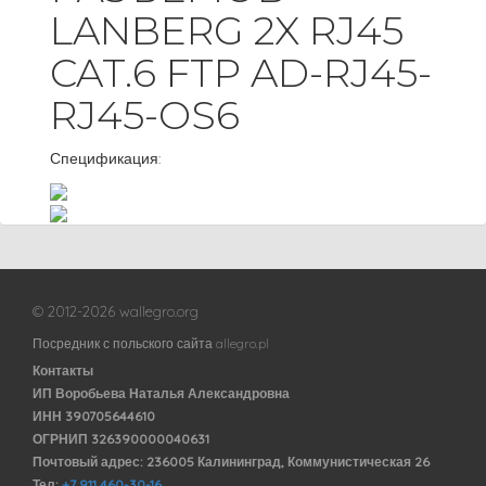
LANBERG 2X RJ45
CAT.6 FTP AD-RJ45-
RJ45-OS6
Спецификация:
© 2012-2026 wallegro.org
Посредник с польского сайта allegro.pl
Контакты
ИП Воробьева Наталья Александровна
ИНН 390705644610
ОГРНИП 326390000040631
Почтовый адрес: 236005 Калининград, Коммунистическая 26
Тел:
+7 911 460-30-16