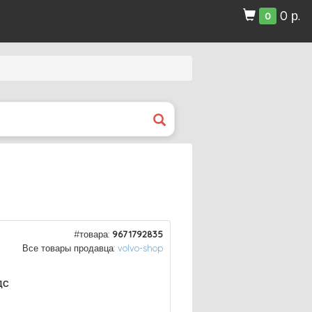
0 р.
0
#товара:
9671792835
Все товары продавца:
volvo-shop
ДС